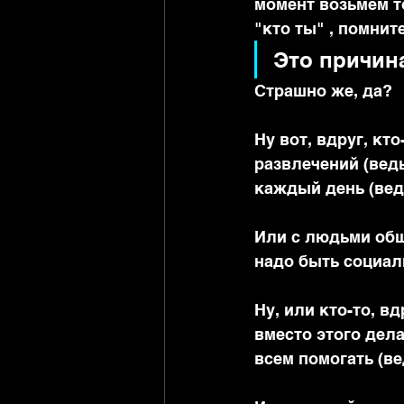
момент возьмем т
"кто ты" , помните
Это причина
Страшно же, да?
Ну вот, вдруг, кт
развлечений (ведь
каждый день (вед
Или с людьми обща
надо быть социал
Ну, или кто-то, вд
вместо этого дела
всем помогать (ве