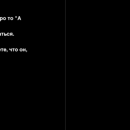
ро то "А 
аться.
е, что он, 