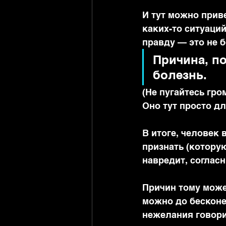
И тут можно прив
каких-то ситуаци
правду — это не б
Причина, по
болезнь.
(Не пугайтесь гро
Оно тут просто д
В итоге, человек 
признать (которую
навредит, соглас
Причин тому может
можно до бесконеч
нежелания говори