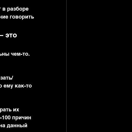
 в разборе 
ние говорить 
 это 
ьны чем-то. 
зать/
о ему как-то 
рать их 
-100 причин 
на данный 