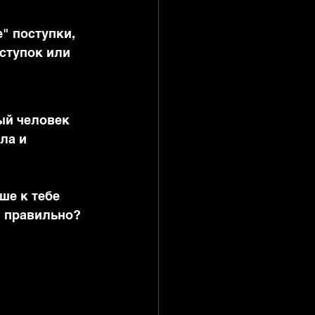
е" поступки, 
оступок или 
ый человек 
ла и 
ше к тебе 
, правильно?