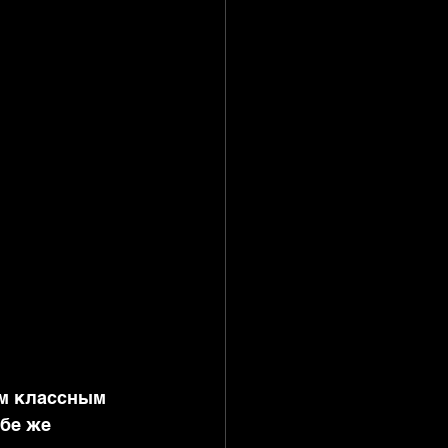
им классным 
ебе же 