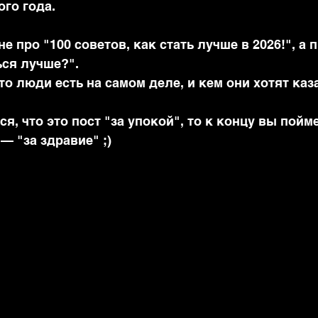
ого года.
не про "100 советов, как стать лучше в 2026!", а п
ься лучше?".
кто люди есть на самом деле, и кем они хотят каз
я, что это пост "за упокой", то к концу вы поймет
 — "за здравие" ;)