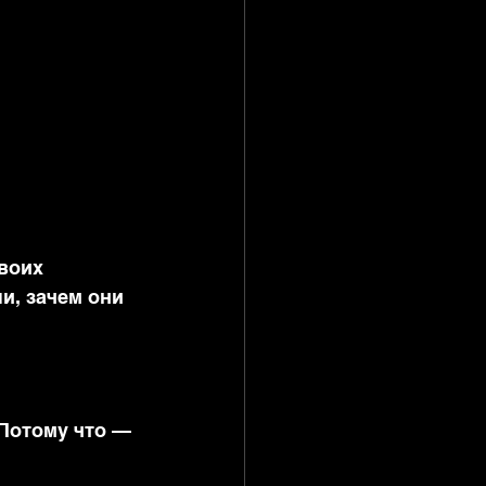
воих 
и, зачем они 
Потому что — 