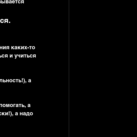
зывается 
ся.
ния каких-то 
ься и учиться 
ьность!), а 
помогать, а 
и!), а надо 