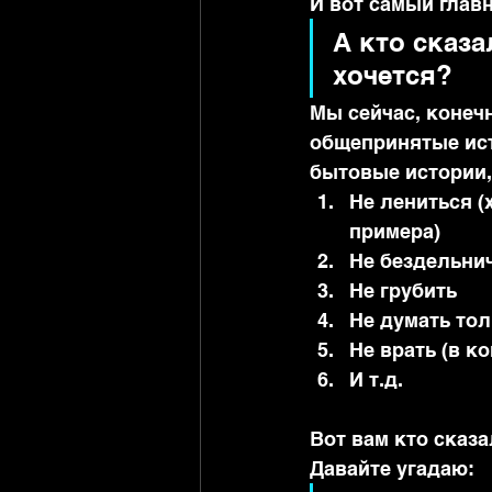
И вот самый главн
А кто сказа
хочется?
Мы сейчас, конечн
общепринятые исто
бытовые истории,
Не лениться (х
примера)
Не бездельни
Не грубить
Не думать тол
Не врать (в к
И т.д.
Вот вам кто сказа
Давайте угадаю: