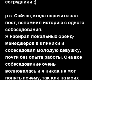
сотрудники ;)
p.s. Сейчас, когда перечитывал 
пост, вспомнил историю с одного 
собеседования.
Я набирал локальных бренд-
менеджеров в клиники и 
собеседовал молодую девушку, 
почти без опыта работы. Она все 
собеседование очень 
волновалась и я никак не мог 
понять почему, так как на моих 
собеседованиях обычно никто не 
волнуются, потому что мы 
реально беседуем, а не 
занимаемся "допросом".
И в конце она говорит: -"А вы не 
будете меня спрашивать ни про 
какие маркетинговые термины и 