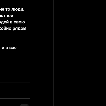
ие то люди, 
естной 
юдей в свою 
койно рядом 
и в вас 