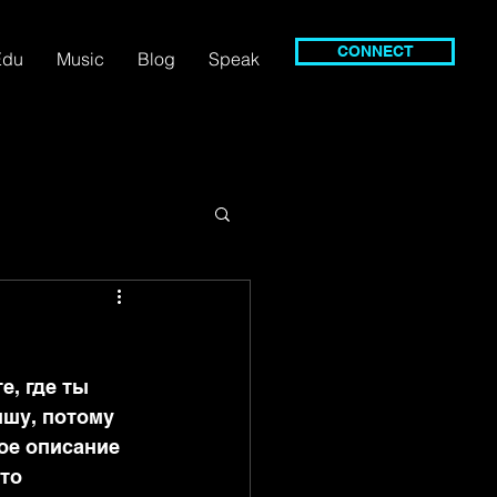
CONNECT
Edu
Music
Blog
Speak
, где ты 
ишу, потому 
ое описание 
то 