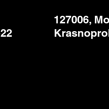
Просто так
127006, M
Кул
-22
Krasnopro