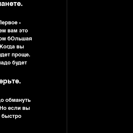
анете. 
Первое - 
ем вам это 
том бОльшая 
 Когда вы 
удет проще. 
надо будет 
рьте. 
до обмануть 
Но если вы 
 быстро 