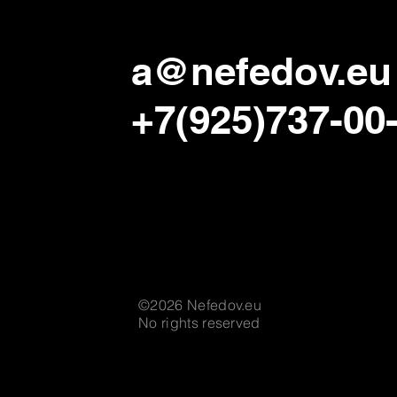
a@nefedov.eu
Когда все начинается
+7(925)737-00
©2026 Nefedov.eu
No rights reserved