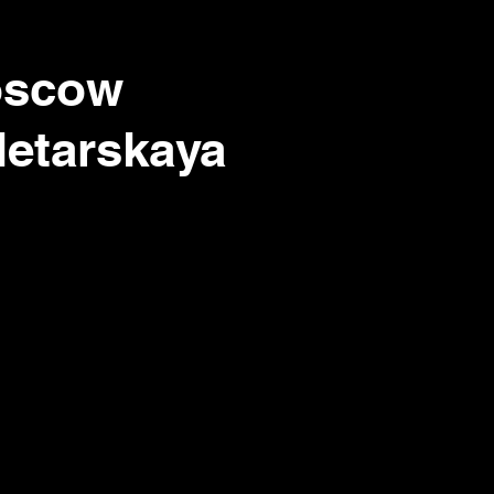
oscow
ьтура восхищения
letarskaya