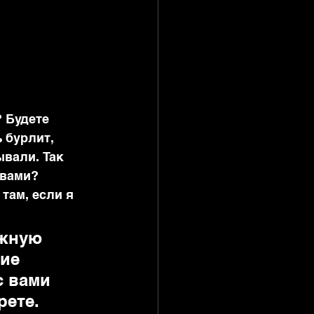
 Будете 
 бурлит, 
ывали. Так 
 вами? 
там, если я 
жную 
ие 
 вами 
рете. 