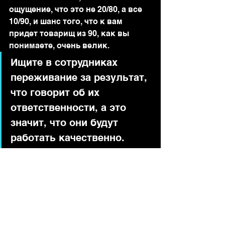
ощущение, что это не 20/80, а все 
10/90, и шанс того, что к вам 
придет товарищ из 90, как вы 
понимаете, очень велик.
Ищите в сотрудниках 
переживание за результат, 
что говорит об их 
ответственности, а это 
значит, что они будут 
работать качественно.
Про гениальную фразу Билла 
Гейста о том, что надо брать на 
работу ленивых людей, так как 
они сделают все, чтобы 
побыстрее избавиться от работы, 
и сделают качественно, чтобы не 